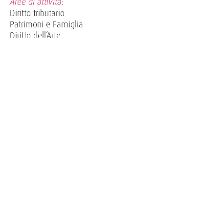
Aree di attività
:
Diritto tributario
Patrimoni e Famiglia
Diritto dell’Arte
Email
:
aparolini@ferrianipartners.it
Aree di Attività
Diritto tributario