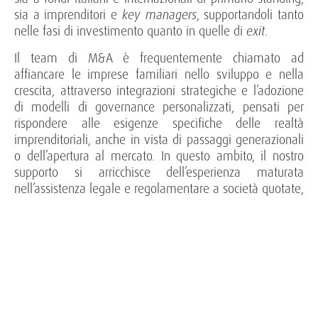
sia a imprenditori e
key managers
, supportandoli tanto
nelle fasi di investimento quanto in quelle di
exit
.
Il team di M&A è frequentemente chiamato ad
affiancare le imprese familiari nello sviluppo e nella
crescita, attraverso integrazioni strategiche e l’adozione
di modelli di governance personalizzati, pensati per
rispondere alle esigenze specifiche delle realtà
imprenditoriali, anche in vista di passaggi generazionali
o dell’apertura al mercato. In questo ambito, il nostro
supporto si arricchisce dell’esperienza maturata
nell’assistenza legale e regolamentare a società quotate,
ai loro organi di gestione e controllo, e ai comitati,
nonché agli azionisti, con particolare attenzione agli
obblighi informativi, alla
corporate governance
e alla
compliance normativa.
Il Dipartimento Real Estate, composto da avvocati e
commercialisti che hanno maturato significativa
esperienza nel settore, affianca, con approccio