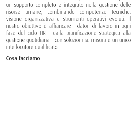
un supporto completo e integrato nella gestione delle
risorse umane, combinando competenze tecniche,
visione organizzativa e strumenti operativi evoluti. Il
nostro obiettivo è affiancare i datori di lavoro in ogni
fase del ciclo HR – dalla pianificazione strategica alla
gestione quotidiana – con soluzioni su misura e un unico
interlocutore qualificato.
Cosa facciamo
Consulenza del lavoro e organizzativa
Definizione di politiche HR e strategie di gestione
del personale
Supporto nella gestione dei rapporti di lavoro
Analisi e ottimizzazione del costo del lavoro e del
budget
Payroll e adempimenti
Gestione di posizioni INPS e INAIL, fondi integrativi
e previdenza